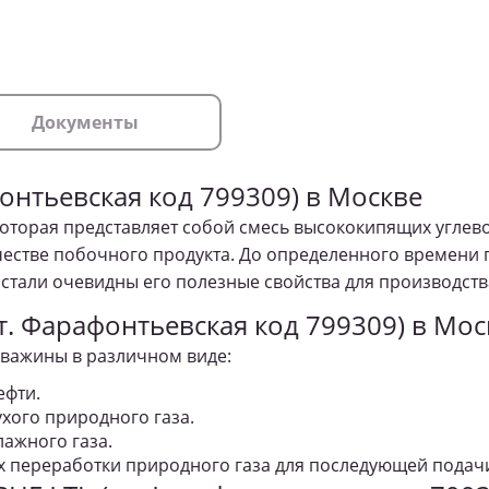
Документы
онтьевская код 799309) в Москве
которая представляет собой смесь высококипящих углево
честве побочного продукта. До определенного времени 
стали очевидны его полезные свойства для производств
т. Фарафонтьевская код 799309) в Мос
скважины в различном виде:
ефти.
ухого природного газа.
лажного газа.
ях переработки природного газа для последующей подач