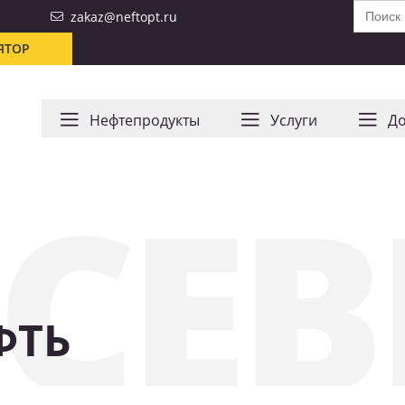
Search
zakaz@neftopt.ru
for:
ЯТОР
Нефтепродукты
Услуги
До
 СЕ
ФТЬ