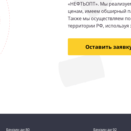
«НЕФТЬОПТ». Мы реализуем
ценам, имеем обширный па
Также мы осуществляем по
территории РФ, используя 
Оставить заявк
Бензин аи 80
Бензин аи 92