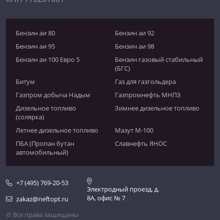
Бензин аи 80
Бензин аи 92
Бензин аи 95
Бензин аи 98
Бензин аи 100 Евро 5
Бензин газовый стабильный
(БГС)
Битум
Газ для газгольдера
Газпром добыча Надым
Газпромнефть МНПЗ
Дизельное топливо
Зимнее дизельное топливо
(солярка)
Летнее дизельное топливо
Мазут М-100
ПБА (Пропан бутан
Славнефть ЯНОС
автомобильный)
+7 (495) 769-20-53
Электродный проезд, д.
8А, офис № 7
zakaz@neftopt.ru
© Все права защищены