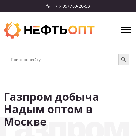
+7 (495) 769-20-53
Search Button
Search
for:
Газпром добыча
СКИДКА 10%
Надым оптом в
Газпром
Москве