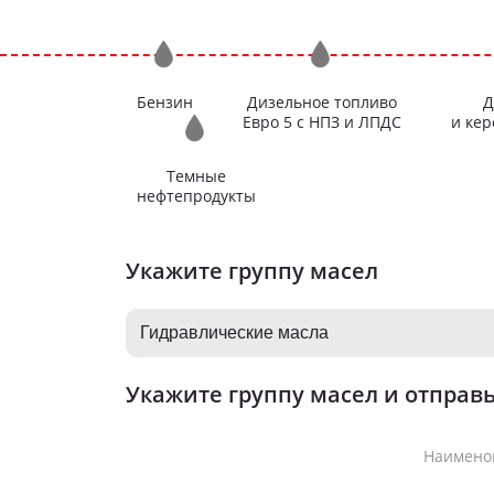
Бензин
Дизельное топливо
Д
Евро 5 c
НПЗ
и
ЛПДС
и ке
Темные
нефтепродукты
Укажите группу масел
Укажите группу масел и отправь
Наимено