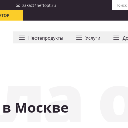
Search
zakaz@neftopt.ru
for:
ЯТОР
Нефтепродукты
Услуги
До
ла 
 в Москве