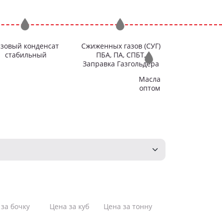
азовый конденсат
Сжиженных газов
(СУГ)
стабильный
ПБА,
ПА,
СПБТ,
Заправка Газгольдера
Масла
оптом
за бочку
Цена за куб
Цена за тонну