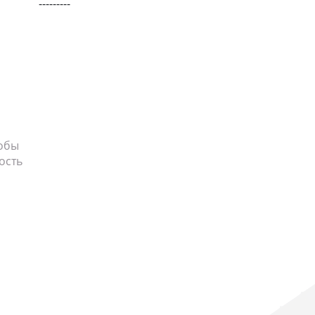
---------
тобы
ость