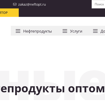
Search
zakaz@neftopt.ru
for:
ЯТОР
Нефтепродукты
Услуги
До
ные
епродукты оптом