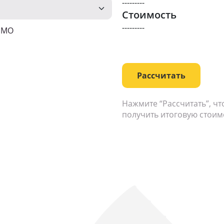
---------
Стоимость
---------
о МО
Рассчитать
Нажмите “Рассчитать”, ч
получить итоговую стоим