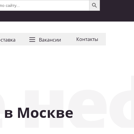
Контакты
ставка
Ваканcии
 не
 в Москве