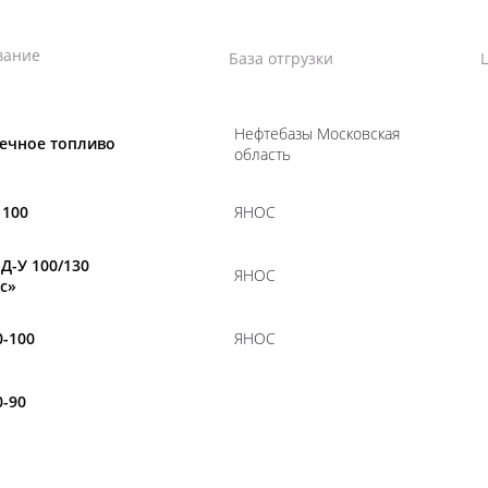
вание
База отгрузки
Нефтебазы Московская
ечное топливо
область
 100
ЯНОС
Д-У 100/130
ЯНОС
с»
-100
ЯНОС
-90