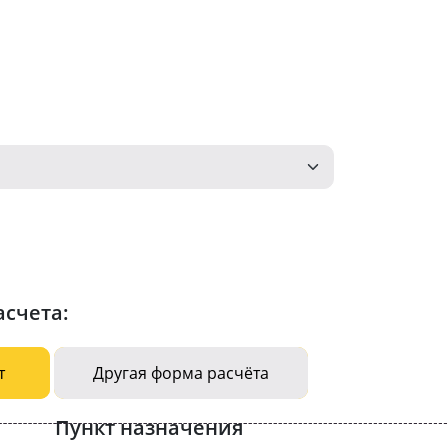
асчета:
т
Другая форма расчёта
Пункт назначения