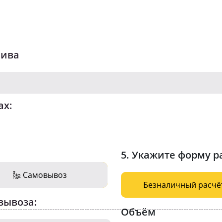
лива
ах:
5. Укажите форму р
Самовывоз
Безналичный расчё
вывоза:
Объём