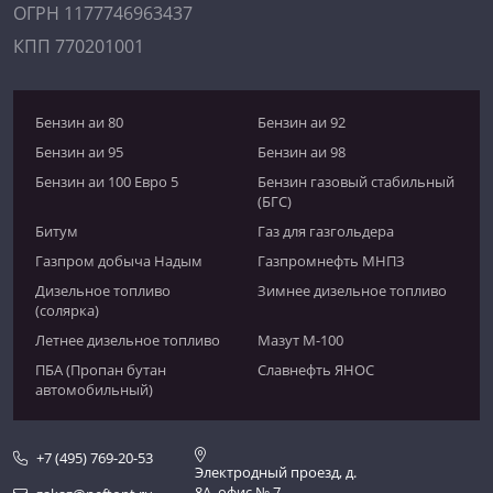
ОГРН 1177746963437
КПП 770201001
Бензин аи 80
Бензин аи 92
Бензин аи 95
Бензин аи 98
Бензин аи 100 Евро 5
Бензин газовый стабильный
(БГС)
Битум
Газ для газгольдера
Газпром добыча Надым
Газпромнефть МНПЗ
Дизельное топливо
Зимнее дизельное топливо
(солярка)
Летнее дизельное топливо
Мазут М-100
ПБА (Пропан бутан
Славнефть ЯНОС
автомобильный)
+7 (495) 769-20-53
Электродный проезд, д.
8А, офис № 7