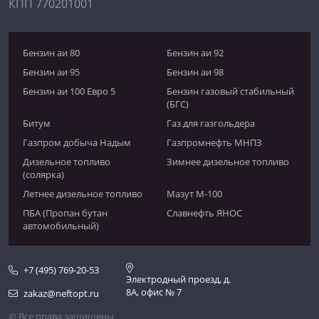
КПП 770201001
Бензин аи 80
Бензин аи 92
Бензин аи 95
Бензин аи 98
Бензин аи 100 Евро 5
Бензин газовый стабильный
(БГС)
Битум
Газ для газгольдера
Газпром добыча Надым
Газпромнефть МНПЗ
Дизельное топливо
Зимнее дизельное топливо
(солярка)
Летнее дизельное топливо
Мазут М-100
ПБА (Пропан бутан
Славнефть ЯНОС
автомобильный)
+7 (495) 769-20-53
Электродный проезд, д.
8А, офис № 7
zakaz@neftopt.ru
© Все права защищены