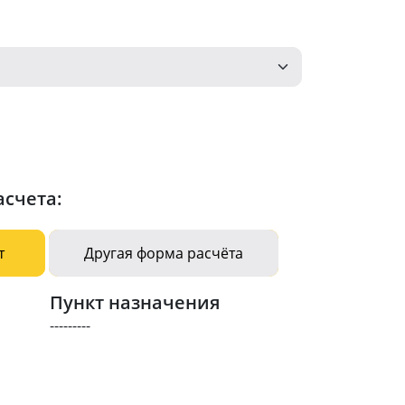
асчета:
т
Другая форма расчёта
Пункт назначения
---------