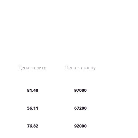
Цена за литр
Цена за тонну
81.48
97000
56.11
67200
76.82
92000