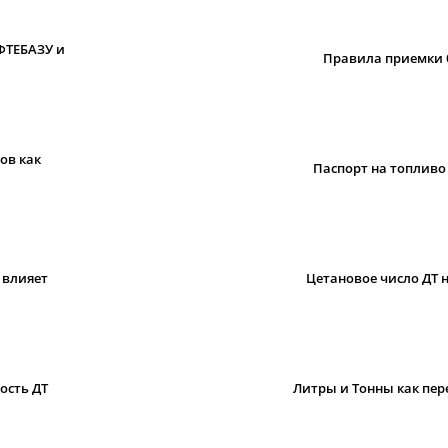
ФТЕБАЗУ и
Правила приемки 
ов как
Паспорт на топливо
 влияет
Цетановое число ДТ н
ость ДТ
Литры и Тонны как пе