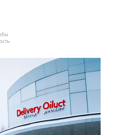
тобы
ость