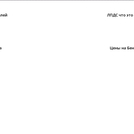
елей
ЛПДС что это 
а
Цены на Бе