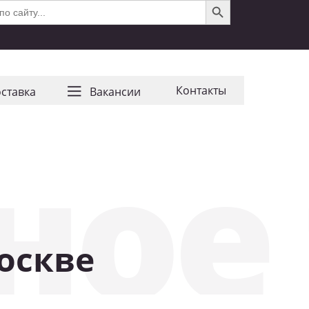
Контакты
ставка
Ваканcии
ное
оскве