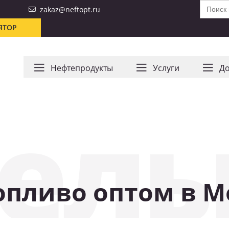
Search
zakaz@neftopt.ru
for:
ЯТОР
Нефтепродукты
Услуги
До
ель
опливо оптом в М