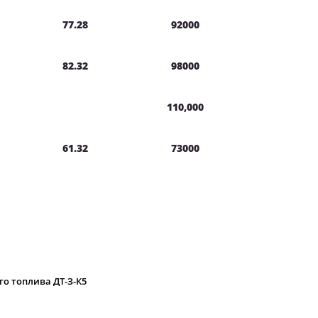
77.28
92000
82.32
98000
110,000
61.32
73000
о топлива ДТ-З-К5