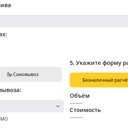
лива
ах:
5. Укажите форму р
Самовывоз
Безналичный расчё
вывоза:
Объём
---------
Стоимость
---------
о МО