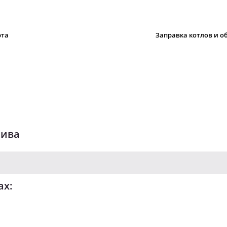
рта
Заправка котлов и 
лива
ах: