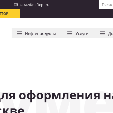
Search
zakaz@neftopt.ru
for:
ЯТОР
Нефтепродукты
Услуги
До
уме
ля оформления н
скве