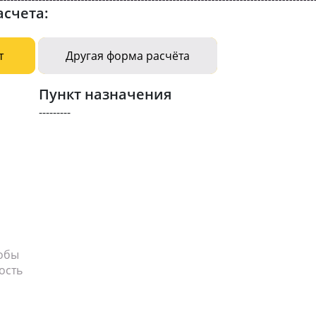
асчета:
т
Другая форма расчёта
Пункт назначения
---------
тобы
ость