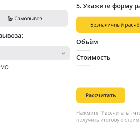
5. Укажите форму р
Самовывоз
Безналичный расчё
вывоза:
Объём
---------
Стоимость
---------
о МО
Рассчитать
Нажмите “Рассчитать”, ч
получить итоговую стоим