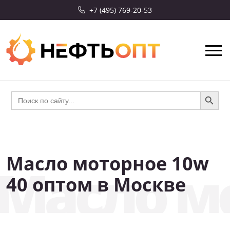
+7 (495) 769-20-53
Search Button
Search
for:
Масло моторное 10w
Масло мо
СКИДКА 10%
40 оптом в Москве