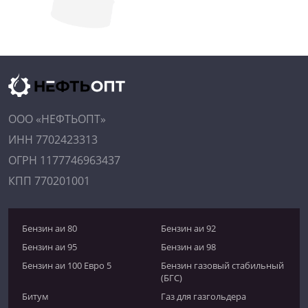
ООО «НЕФТЬОПТ»
ИНН 7702423313
ОГРН 1177746963437
КПП 770201001
Бензин аи 80
Бензин аи 92
Бензин аи 95
Бензин аи 98
Бензин аи 100 Евро 5
Бензин газовый стабильный
(БГС)
Битум
Газ для газгольдера