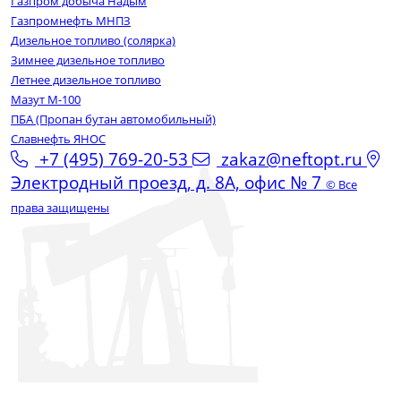
Газпром добыча Надым
Газпромнефть МНПЗ
Дизельное топливо (солярка)
Зимнее дизельное топливо
Летнее дизельное топливо
Мазут М-100
ПБА (Пропан бутан автомобильный)
Славнефть ЯНОС
+7 (495) 769-20-53
zakaz@neftopt.ru
Электродный проезд, д. 8А, офис № 7
© Все
права защищены
СКИДКА 10%
Получите скидку в 10%, при заказе
топлива от 1000 литров.