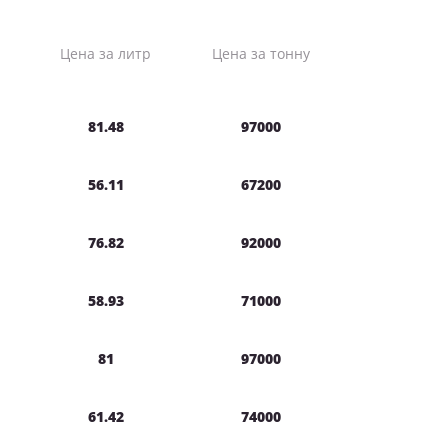
Цена за литр
Цена за тонну
81.48
97000
56.11
67200
76.82
92000
58.93
71000
81
97000
61.42
74000