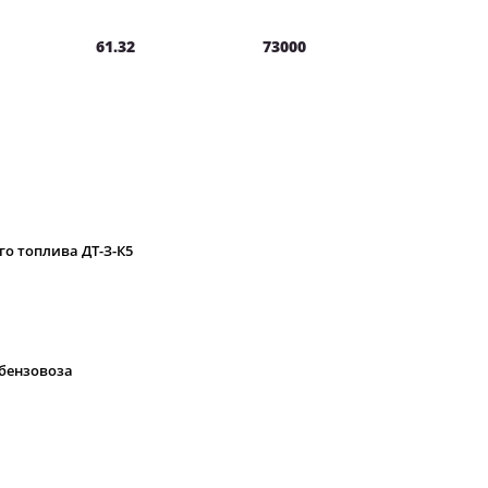
61.32
73000
о топлива ДТ-З-К5
бензовоза