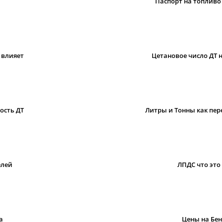
Паспорт на топливо
 влияет
Цетановое число ДТ н
ость ДТ
Литры и Тонны как пе
елей
ЛПДС что это 
а
Цены на Бе