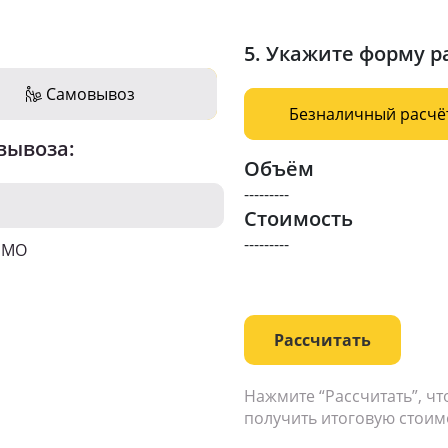
5. Укажите форму р
Самовывоз
Безналичный расчё
вывоза:
Объём
---------
Стоимость
---------
о МО
Рассчитать
Нажмите “Рассчитать”, ч
получить итоговую стоим