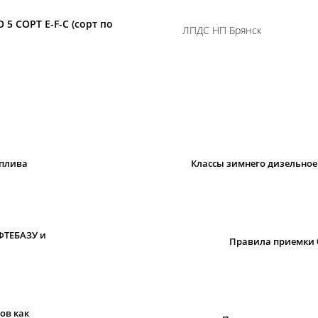
 5 СОРТ E-F-C (сорт по
ЛПДС НП Брянск
оплива
Классы зимнего дизельноег
ФТЕБАЗУ и
Правила приемки 
ов как