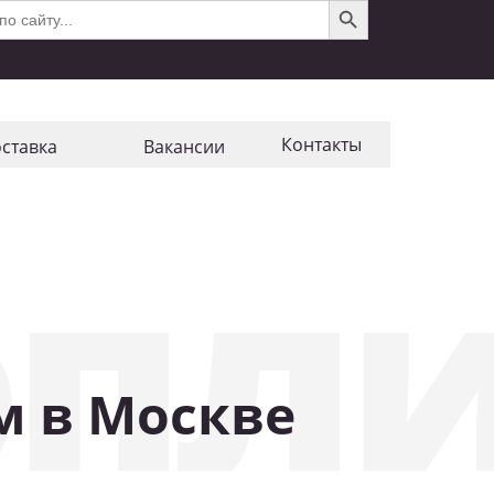
Контакты
ставка
Ваканcии
пли
м в Москве