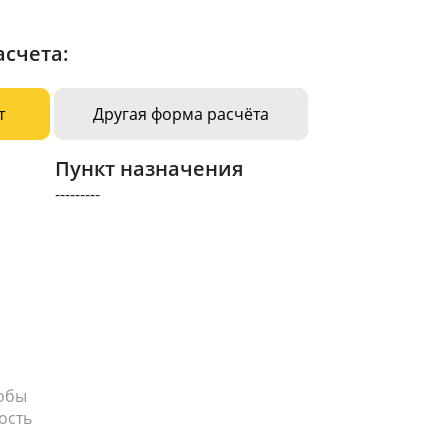
асчета:
т
Другая форма расчёта
Пункт назначения
---------
тобы
ость