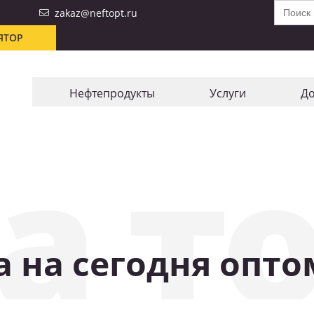
Search
zakaz@neftopt.ru
for:
ЯТОР
Нефтепродукты
Услуги
До
а то
 на сегодня опто