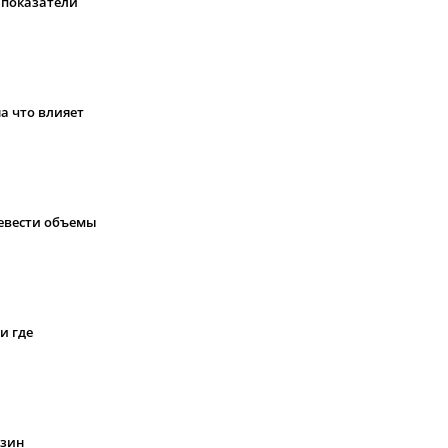
 показатели
а что влияет
ревести объемы
и где
нзин