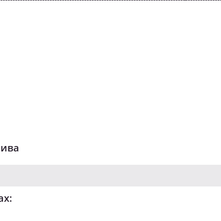
лива
ах: