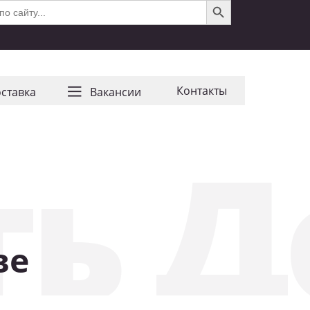
Контакты
ставка
Ваканcии
ь Д
ве