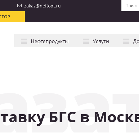
Search
zakaz@neftopt.ru
for:
ЯТОР
Нефтепродукты
Услуги
До
азат
тавку БГС в Моск