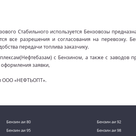
азового Стабильного используется Бензовозы предназ
ются все разрешения и согласования на перевозку. Б
добства передачи топлива заказчику.
плексам(Нефтебазам) с Бензином, а также с заводов п
к оформления заявки,
ии ООО «НЕФТЬОПТ».
Бензин аи 80
Бензин аи 92
Бензин аи 95
Бензин аи 98