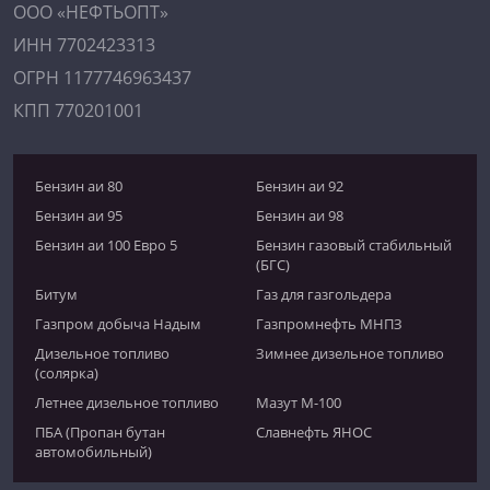
ООО «НЕФТЬОПТ»
ИНН 7702423313
ОГРН 1177746963437
КПП 770201001
Бензин аи 80
Бензин аи 92
Бензин аи 95
Бензин аи 98
Бензин аи 100 Евро 5
Бензин газовый стабильный
(БГС)
Битум
Газ для газгольдера
Газпром добыча Надым
Газпромнефть МНПЗ
Дизельное топливо
Зимнее дизельное топливо
(солярка)
Летнее дизельное топливо
Мазут М-100
ПБА (Пропан бутан
Славнефть ЯНОС
автомобильный)