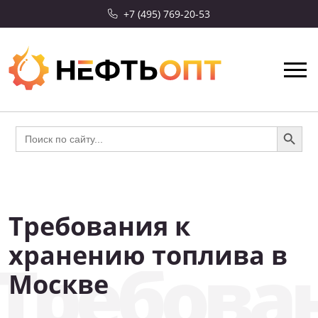
+7 (495) 769-20-53
Search Button
Search
for:
Требования к
СКИДКА 10%
хранению топлива в
Требова
Москве