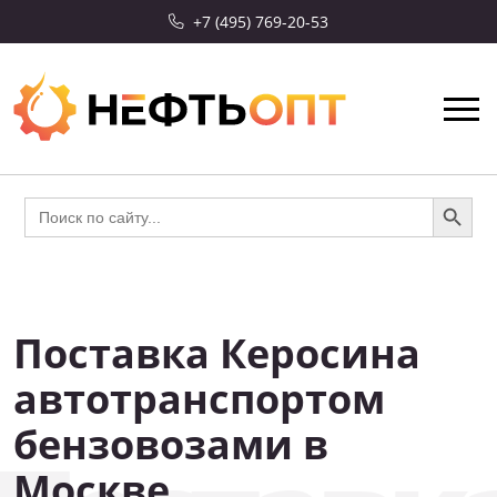
+7 (495) 769-20-53
Search Button
Search
for:
Поставка Керосина
СКИДКА 10%
автотранспортом
бензовозами в
Москве