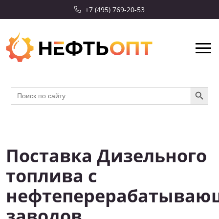
+7 (495) 769-20-53
Search Button
Search
for:
Поставка Дизельного
СКИДКА 10%
топлива с
нефтеперерабатываю
заводов