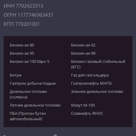
ИНН 7702423313
ОГРН 1177746963437
КПП 770201001
Бензин аи 80
Бензин аи 92
Бензин аи 95
Бензин аи 98
Бензин аи 100 Евро 5
Бензин газовый стабильный
(БГС)
Битум
Газ для газгольдера
Газпром добыча Надым
Газпромнефть МНПЗ
Дизельное топливо
Зимнее дизельное топливо
(солярка)
Летнее дизельное топливо
Мазут М-100
ПБА (Пропан бутан
Славнефть ЯНОС
автомобильный)