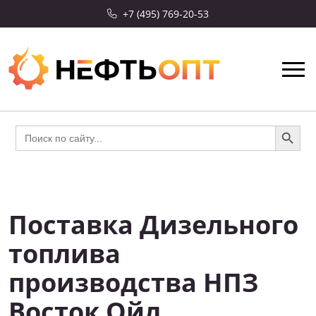
+7 (495) 769-20-53
Search Button
Search
for:
Поставка Дизельного
СКИДКА 10%
топлива
производства НПЗ
Восток Ойл